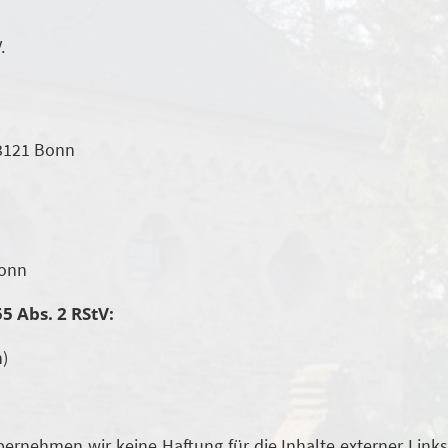
.
53121 Bonn
Bonn
5 Abs. 2 RStV:
n)
 übernehmen wir keine Haftung für die Inhalte externer Links