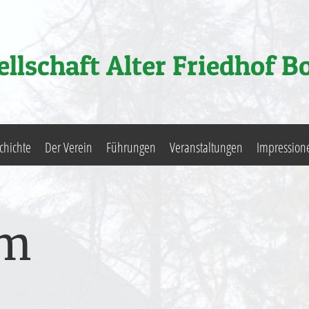
llschaft Alter Friedhof B
chichte
Der Verein
Führungen
Veranstaltungen
Impression
um